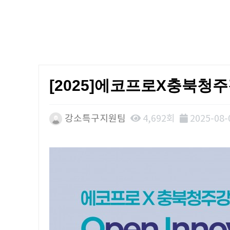
[2025]에코프로X충북청
강소특구지원팀
4,692회
2025-08-0
본문